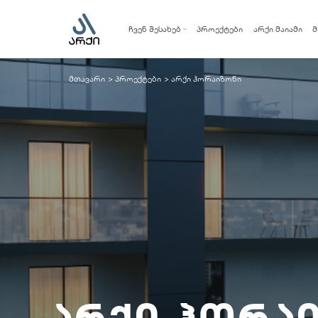
ჩვენ შესახებ
პროექტები
არქი მაიამი
მ
კომპანია
მენეჯმენტის გუნდი
მთავარი
პროექტები
არქი ჰორაიზონი
>
>
სოციალური პასუხისმგებლობა
არქი ჰორა