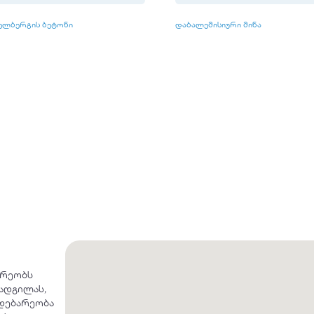
ელბერგის ბეტონი
დაბალემისიური მინა
არეობს
ადგილას,
მდებარეობა