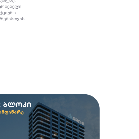
ხერხებელი
ნქციური
ვრებისთვის
C ბლოკი
იმდინარე