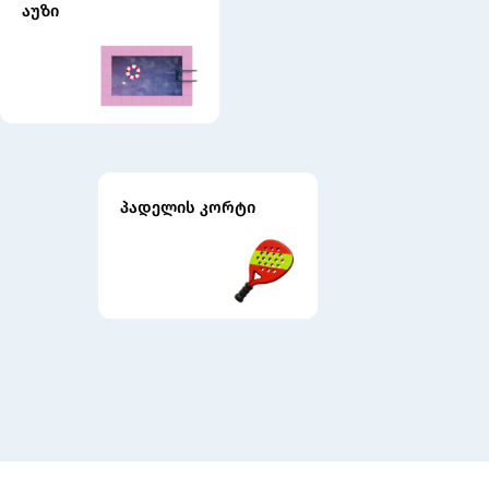
აუზი
პადელის კორტი