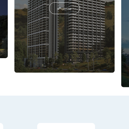
ვრცლად