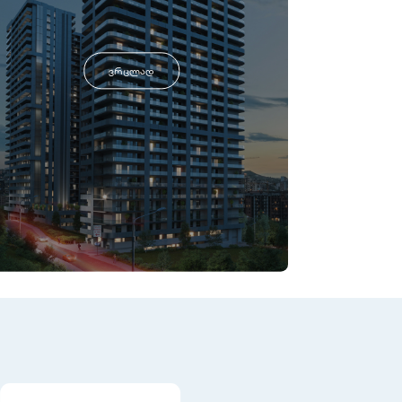
ვრცლად