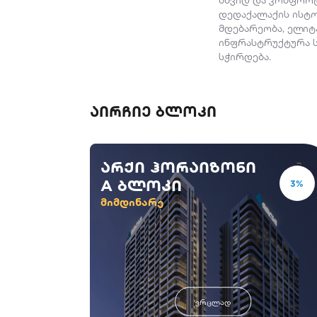
დედაქალაქის ისტო
მდებარეობა, ელიტ
ინფრასტრუქტურა ს
სჭირდება.
აირჩიე ბლოკი
არქი ჰორაიზონი
A ბლოკი
3
%
მიმდინარე
ვრცლად