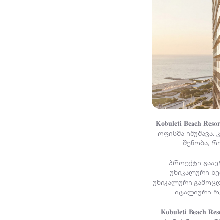
𝐊𝐨𝐛𝐮𝐥𝐞𝐭𝐢 𝐁𝐞𝐚
ოფისმა იმუშავა.
შენობა, რ
პროექტი გააე
უნიკალური ხ
უნიკალური გამოცდი
იტალიური რე
𝐊𝐨𝐛𝐮𝐥𝐞𝐭𝐢 