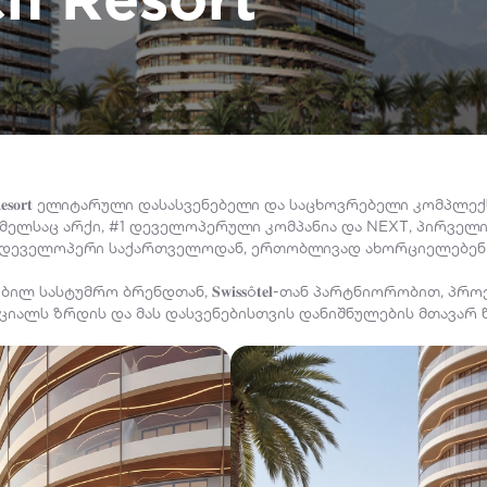
 𝐁𝐞𝐚𝐜𝐡 𝐑𝐞𝐬𝐨𝐫𝐭 ელიტარული დასასვენებელი და საცხოვრებელი კომპ
ომელსაც არქი, #1 დეველოპერული კომპანია და NEXT, პირველ
დეველოპერი საქართველოდან, ერთობლივად ახორციელებენ
ლ სასტუმრო ბრენდთან, 𝐒𝐰𝐢𝐬𝐬ô𝐭𝐞𝐥-თან პარტნიორობით, პ
იალს ზრდის და მას დასვენებისთვის დანიშნულების მთავარ 