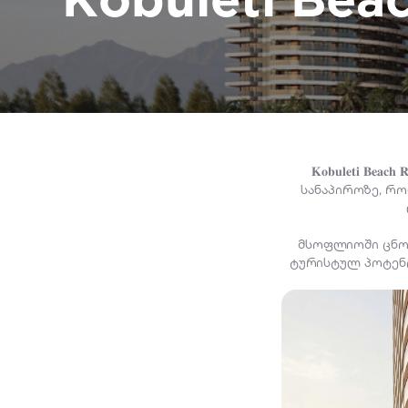
𝐊𝐨𝐛𝐮𝐥𝐞𝐭𝐢
სანაპიროზე, რ
მსოფლიოში ცნობი
ტურისტულ პოტენც