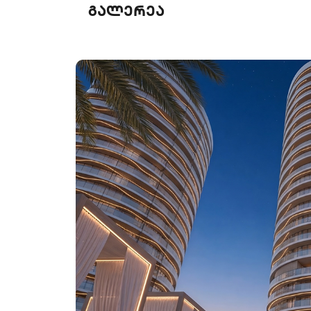
გალერეა