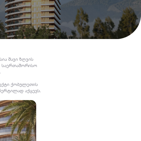
ლექსია შავი ზღვის
ი საერთაშორისო
.
როექტი ქობულეთის
წერტილად აქცევს.