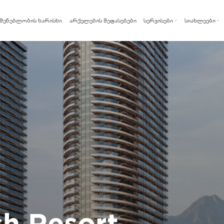
შენებლობის ხარისხი
არქელების შეფასებები
სერვისები
სიახლეები
არქი ქარდი
სიახლეები
არქი ფიქსი
ბლოგი
არქი რენთი
ch Resort