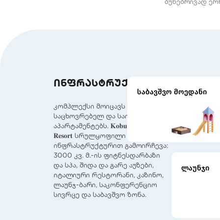
ბუნებრივად ერ
ინფრასტრუქტურა
საბავშვო მოედანი
კომპლექსი მოიცავს სასტუმრო,
საცხოვრებელ და საინვესტიციო
აპარტამენტებს. 𝐊𝐨𝐛𝐮𝐥𝐞𝐭𝐢 𝐁𝐞𝐚𝐜𝐡
𝐑𝐞𝐬𝐨𝐫𝐭 სრულყოფილი
ინფრასტრუქტურით გამოირჩევა:
3000 კვ. მ.-ის ფიტნესდარბაზი
და სპა, შიდა და გარე აუზები,
ლაუნჯი
იტალიური რესტორანი, კაზინო,
ლაუნჯ-ბარი, საკონფერენციო
სივრცე და საბავშვო ზონა.