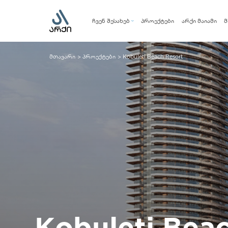
ჩვენ შესახებ
პროექტები
არქი მაიამი
მ
კომპანია
მენეჯმენტის გუნდი
მთავარი
პროექტები
Kobuleti Beach Resort
>
>
სოციალური პასუხისმგებლობა
Kobuleti Bea