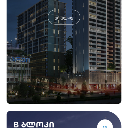
ვრცლად
B ბლოკი
2
%