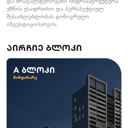
და მრავალფეროვანი ინფრასტრუქტურა
ქმნის უსაფრთხო და პერსპექტიულ
შესაძლებლობას გონივრული
ინვესტიციისთვის.
აირჩიე ბლოკი
A ბლოკი
მიმდინარე