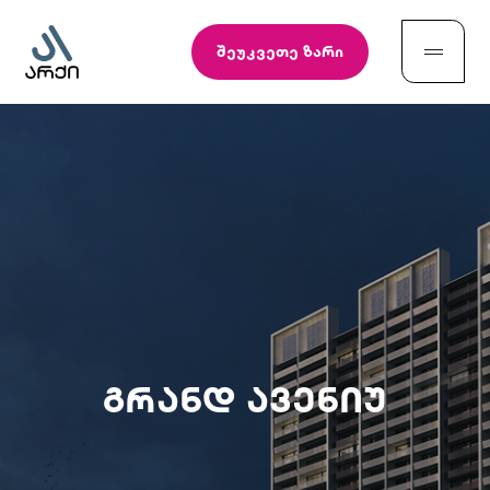
შეუკვეთე ზარი
გრანდ ავენიუ