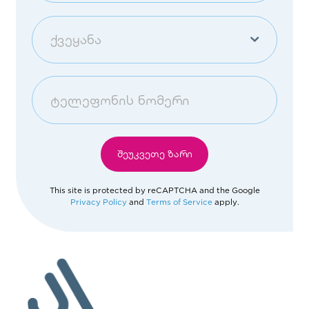
სხვა
ნებისმიერი ოფისი
ქვეყანა
ფილარმონიის ოფისი და
გალერია
საქართველო
თამარაშვილის ოფისი
Afghanistan
შეუკვეთე ზარი
ისნის ჰოუმ ოფისი
Åland Islands
This site is protected by reCAPTCHA and the Google
Privacy Policy
and
Terms of Service
apply.
გლდანის ჰოუმ ოფისი
Albania
ბათუმის ოფისი
Algeria