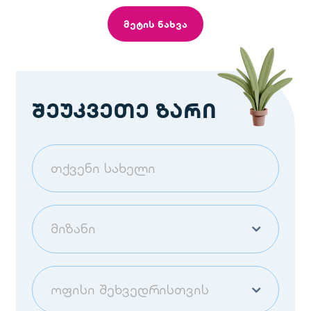
მეტის ნახვა
შეუკვეთე ზარი
მიზანი
ბინის შეძენა
ოფისი შეხვედრისთვის