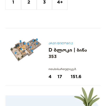
1
2
3
4+
არქი დიღომი 2
D ბლოკი
|
ბინა
353
ოთახი
სართული
კვ.მ.
4
17
151.6