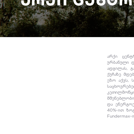
არქი ცენტ
ურბანული დ
ადგილას, გ
ქუჩაზე მდე
ეზო აქვს, 
საცხოვრებე
კეთილმოწყ
მშენებლობი
და ენერგოე
40%-ით ზოგ
Fundermax-