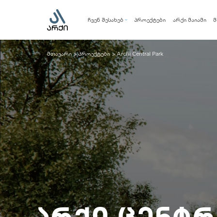
ჩვენ შესახებ
პროექტები
არქი მაიამი
მ
კომპანია
მენეჯმენტის გუნდი
მთავარი
პროექტები
Archi Central Park
>
>
სოციალური პასუხისმგებლობა
არქი ცენტ