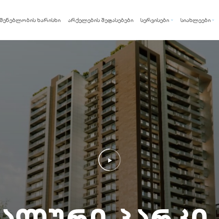
შენებლობის ხარისხი
არქელების შეფასებები
სერვისები
სიახლეები
არქი ქარდი
სიახლეები
არქი ფიქსი
ბლოგი
არქი რენთი
რალური პარკი