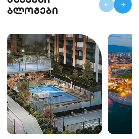
ბლოგები
ვრცლად