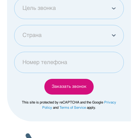
Цель звонка
Купить квартиру
Страна
Другой
Грузия
Afghanistan
Заказать звонок
Åland Islands
This site is protected by reCAPTCHA and the Google
Privacy
Policy
and
Terms of Service
apply.
Albania