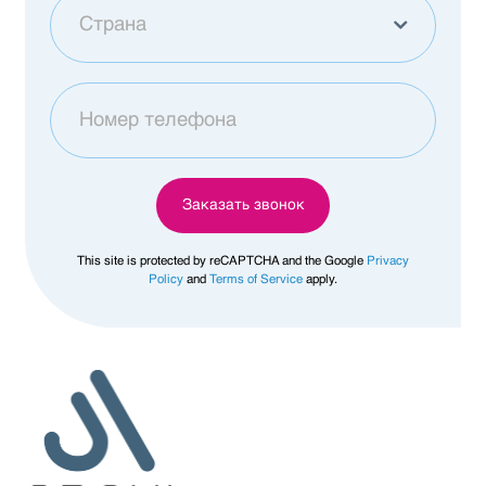
Купить квартиру
Страна
Другой
Грузия
Afghanistan
Заказать звонок
Åland Islands
This site is protected by reCAPTCHA and the Google
Privacy
Policy
and
Terms of Service
apply.
Albania
Algeria
American Samoa