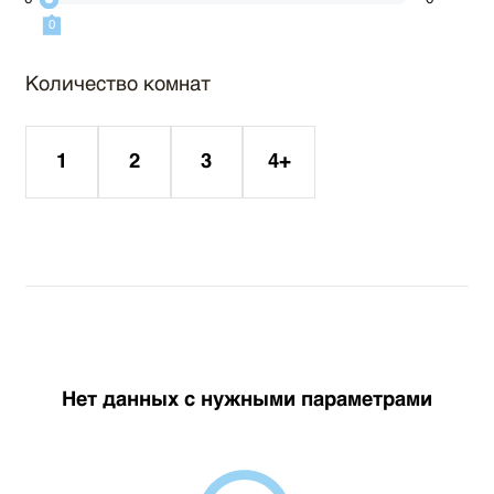
0
0
Количество комнат
1
2
3
4+
Нет данных с нужными параметрами