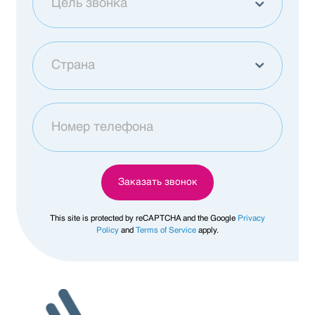
Цель звонка
Купить квартиру
Страна
Другой
Грузия
Afghanistan
Заказать звонок
Åland Islands
This site is protected by reCAPTCHA and the Google
Privacy
Policy
and
Terms of Service
apply.
Albania
Algeria