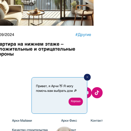
09/2024
#
Другие
16/09/2024
артира на нижнем этаже –
5 лучших р
ложительные и отрицательные
приобретен
тороны
Привет, я Арчи 👋 Я могу
помочь вам выбрать дом 🔎
Xорошо
Арки Майами
Арки Фикс
Контакт
Качество строительства
Архи Рент