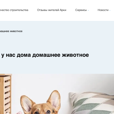
чество строительства
Отзывы жителей Арки
Сервисы
Новости
Арки Кард
Новости
Арки Фикс
Блог
омашнее животное
Архи Рент
и у нас дома домашнее животное