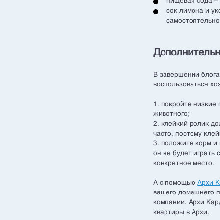
пищевая сода –
сок лимона и ук
самостоятельно
Дополнительн
В завершении блога
воспользоваться хо
1. покройте низкие 
животного;
2. клейкий ролик д
часто, поэтому клей
3. положите корм и
он не будет играть 
конкретное место.
А с помощью
Архи 
вашего домашнего п
компании. Архи Кард
квартиры в Архи.