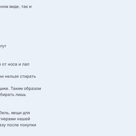
ном виде, так и
гут
 от носа и лап
ни нельзя стирать
щике. Таким образом
убирать лишь
бель, вещи для
ртнерами нашей
азу после покупки