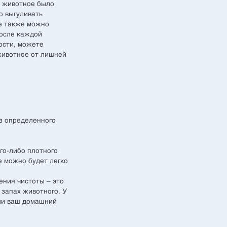
е животное было
о выгуливать
ее также можно
после каждой
рсти, можете
животное от лишней
из определенного
ого-либо плотного
е можно будет легко
ения чистоты – это
 запах животного. У
ли ваш домашний