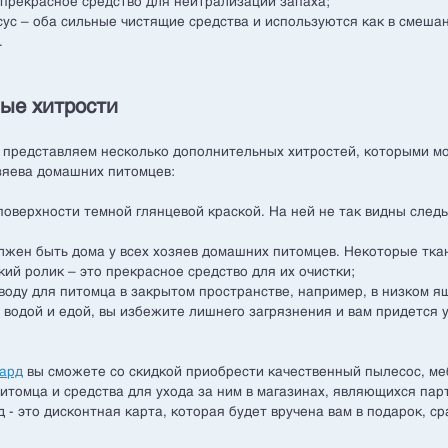
 прекрасное средство для нейтрализации запаха;
сус – оба сильные чистящие средства и используются как в смешан
.
ые хитрости
 представляем несколько дополнительных хитростей, которыми мо
зяева домашних питомцев:
поверхности темной глянцевой краской. На ней не так видны следы
олжен быть дома у всех хозяев домашних питомцев. Некоторые тка
кий ролик – это прекрасное средство для их очистки;
 воду для питомца в закрытом пространстве, например, в низком я
с водой и едой, вы избежите лишнего загрязнения и вам придется 
Кард
вы сможете со скидкой приобрести качественный пылесос, ме
итомца и средства для ухода за ним в магазинах, являющихся па
 - это дисконтная карта, которая будет вручена вам в подарок, ср