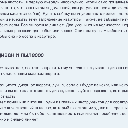
оме чистоты, в первую очередь необходимо, чтобы само домашне
я на то, что ваш питомец домашний, вам регулярно приходится ег
овном касается собак). Купать собаку шампунем часто нельзя, но 
дой и избежать этим загрязнение квартиры. Также, не забывайте 
обаке лапы. Все животные линяют. Для уменьшения количества ше
альные расчески для собак или кошек. Они помогут вам избавить 
чтобы она не осела в квартире.
диван и пылесос
ее животное, сложно запретить ему залезать на диван, а диваны 
ать настоящим складом шерсти.
защитить диван от шерсти, лучше, если он будет из кожи, или как
если вы не желаете менять диван, используйте покрывала, которы
 стирать;
ивет домашний питомец, один из главных инструментов для соблюд
ите качественный пылесос, который в состоянии удалить шерсть и
тельно должна быть большая мощность всасывания, особенно, ес
нно и сильно линяет.