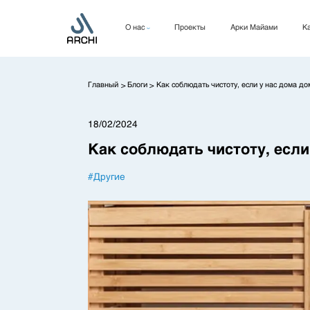
О нас
Проекты
Арки Майами
Ка
Компания
Руководство
Главный
Блоги
Как соблюдать чистоту, если у нас дома д
>
>
КСО
18/02/2024
Как соблюдать чистоту, есл
#
Другие