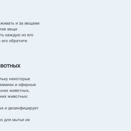
аживать и за вещами
угие вещи
ть каждую из его
 его обратите
ивотных
ольку некоторые
 аммиак и эфирные
ашних животных,
шних животных:
ых и дезинфицирует
но для мытья их