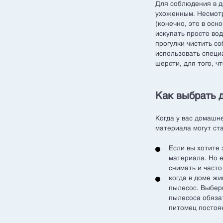
Для соблюдения в д
ухоженным. Несмотр
(конечно, это в осн
искупать просто во
прогулки чистить с
использовать специ
шерсти, для того, 
Как выбрать 
Когда у вас домашн
материала могут ст
Если вы хотите 
материала. Но 
снимать и часто
когда в доме ж
пылесос. Выбер
пылесоса обяза
питомец постоя