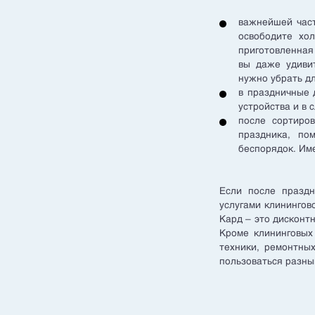
важнейшей част
освободите хол
приготовленная 
вы даже удивит
нужно убрать д
в праздничные 
устройства и в
после сортиро
праздника, по
беспорядок. Име
Если после праздн
услугами клинингов
Кард – это дисконтн
Кроме клининговых
техники, ремонтны
пользоваться разн