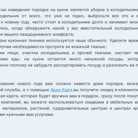
ью наведения порядка на кухне является уборка в холодильник
одильник от всего, что уже не годно, выбросьте все это и в
к новому году, часто стоит в холодильнике долго и занимает мно
есь, когда обнаружите какой у вас вместительный холодильни
ля вашего каждодневного комфорта;
дни кухонная техника используется чаще обычного. Уделите вре
 случае необходимости протрите их влажной тканью;
вки пищи, очистки холодильника и прочей техники, настает ч
мимо еды, на кухне остается много ненужной посуды, кото
нно поэтому не забудьте рассортировать посуду и разложить ее п
ования нового года вам сложно навести дома порядок, може
ой службы, а с помощью
Архи Кард
вы получите скидку в клининго
ая карта, которая будет вручена вам в подарок, сразу после поку
 компаний, вы можете воспользоваться скидками в мебельных ма
х материалов, растений, оздоровительных центрах и центрах кр
ыми нужными вам услугами.