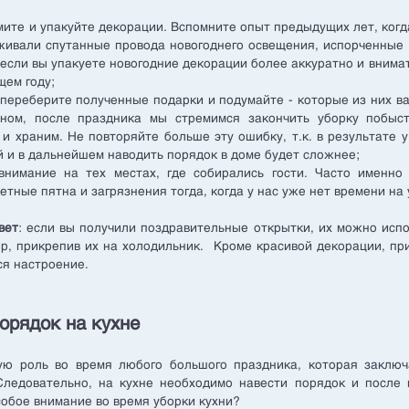
мите и упакуйте декорации. Вспомните опыт предыдущих лет, когд
живали спутанные провода новогоднего освещения, испорченные
если вы упакуете новогодние декорации более аккуратно и внимат
щем году;
 переберите полученные подарки и подумайте - которые из них в
вном, после праздника мы стремимся закончить уборку побыс
 и храним. Не повторяйте больше эту ошибку, т.к. в результате 
 и в дальнейшем наводить порядок в доме будет сложнее;
внимание на тех местах, где собирались гости. Часто именно
тные пятна и загрязнения тогда, когда у нас уже нет времени на 
вет
: если вы получили поздравительные открытки, их можно испо
р, прикрепив их на холодильник. Кроме красивой декорации, пр
ся настроение.
орядок на кухне
ую роль во время любого большого праздника, которая заключ
Следовательно, на кухне необходимо навести порядок и после н
собое внимание во время уборки кухни?