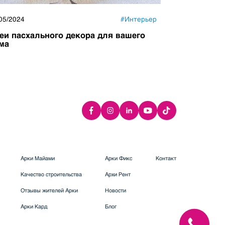
05/2024
#
Интерьер
17/04/2024
еи пасхального декора для вашего
Как добави
ма
квартиры
Арки Майами
Арки Фикс
Контакт
Качество строительства
Архи Рент
Отзывы жителей Арки
Новости
Арки Кард
Блог