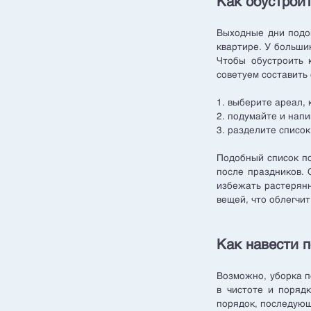
Как обустроит
Выходные дни подош
квартире. У большин
Чтобы обустроить 
советуем составить 
1. выберите ареал,
2. подумайте и напи
3. разделите список
Подобный список по
после праздников. 
избежать растерянн
вещей, что облегчит
Как навести 
Возможно, уборка п
в чистоте и поряд
порядок, последующ