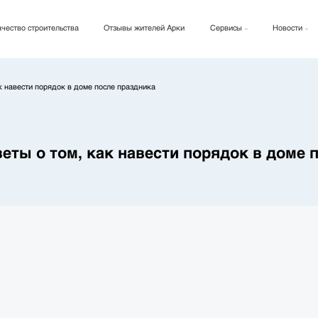
чество строительства
Отзывы жителей Арки
Сервисы
Новости
Арки Кард
Новости
Арки Фикс
Блог
ак навести порядок в доме после праздника
Архи Рент
веты о том, как навести порядок в доме