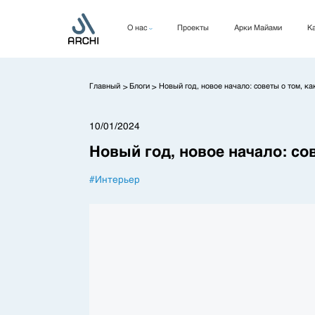
О нас
Проекты
Арки Майами
Ка
Компания
Руководство
Главный
Блоги
Новый год, новое начало: советы о том, к
>
>
КСО
10/01/2024
Новый год, новое начало: со
#
Интерьер