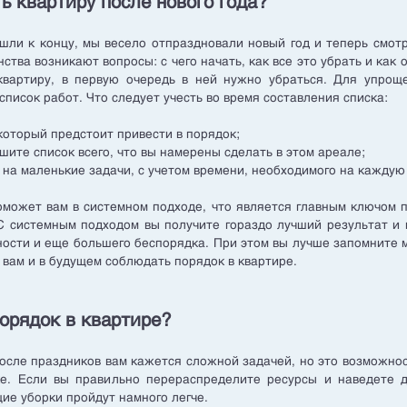
ь квартиру после нового года?
ли к концу, мы весело отпраздновали новый год и теперь смот
ства возникают вопросы: с чего начать, как все это убрать и как 
квартиру, в первую очередь в ней нужно убраться. Для упрощ
список работ. Что следует учесть во время составления списка:
 который предстоит привести в порядок;
шите список всего, что вы намерены сделать в этом ареале;
 на маленькие задачи, с учетом времени, необходимого на каждую 
может вам в системном подходе, что является главным ключом 
С системным подходом вы получите гораздо лучший результат и
ости и еще большего беспорядка. При этом вы лучше запомните
 вам и в будущем соблюдать порядок в квартире.
порядок в квартире?
осле праздников вам кажется сложной задачей, но это возможнос
ке. Если вы правильно перераспределите ресурсы и наведете 
ие уборки пройдут намного легче.