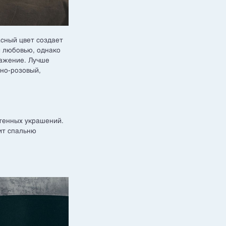
асный цвет создает
и любовью, однако
ражение. Лучше
ьно-розовый,
стенных украшений.
ит спальню