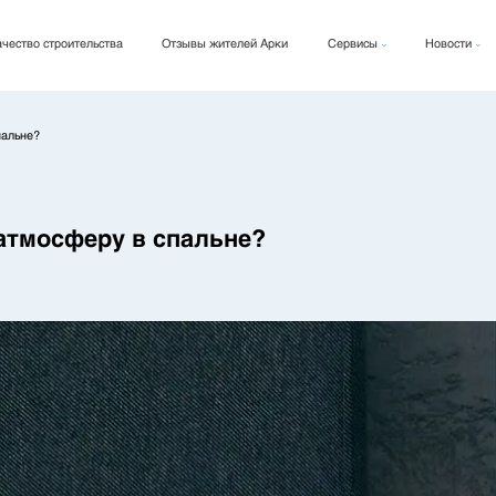
чество строительства
Отзывы жителей Арки
Сервисы
Новости
Арки Кард
Новости
Арки Фикс
Блог
пальне?
Архи Рент
атмосферу в спальне?