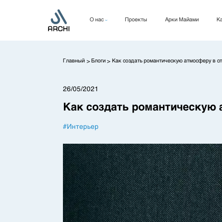
О нас
Проекты
Арки Майами
Ка
Компания
Руководство
Главный
Блоги
Как создать романтическую атмосферу в с
>
>
КСО
26/05/2021
Как создать романтическую 
#
Интерьер