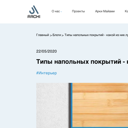
О нас
Проекты
Арки Майами
Ка
Компания
Руководство
Главный
Блоги
Типы напольных покрытий - какой из них 
>
>
КСО
22/05/2020
Типы напольных покрытий - 
#
Интерьер