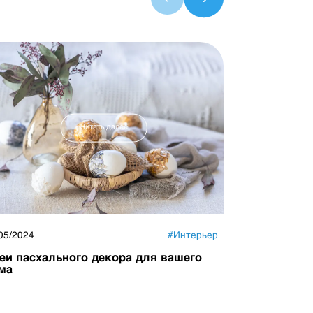
Читать далее
05/2024
#
Интерьер
17/04/2024
еи пасхального декора для вашего
Как добави
ма
квартиры