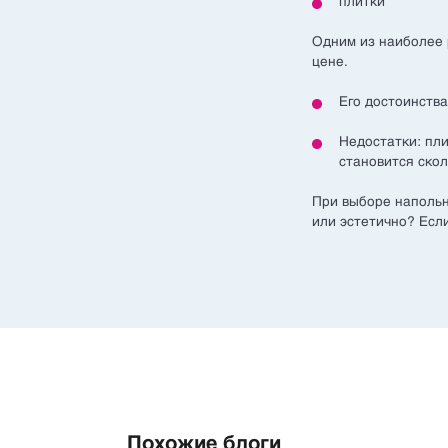
плитки
Одним из наиболее 
цене.
Его достоинства
Недостатки: пли
становится скол
При выборе напольн
или эстетично? Есл
Похожие блоги