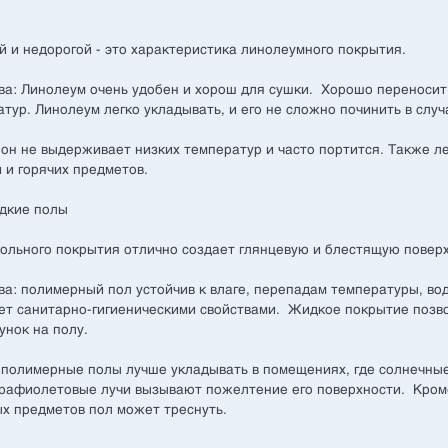
й и недорогой - это характеристика линолеумного покрытия.
ва: Линолеум очень удобен и хорош для сушки. Хорошо переносит 
тур. Линолеум легко укладывать, и его не сложно починить в слу
 он не выдерживает низких температур и часто портится. Также л
 и горячих предметов.
дкие полы
польного покрытия отлично создает глянцевую и блестящую поверх
а: полимерный пол устойчив к влаге, перепадам температуры, в
ет санитарно-гигиеническими свойствами. Жидкое покрытие позв
унок на полу.
: полимерные полы лучше укладывать в помещениях, где солнечные
трафиолетовые лучи вызывают пожелтение его поверхности. Кроме
х предметов пол может треснуть.