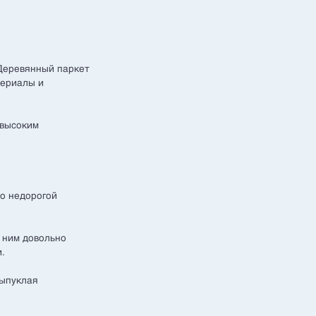
 Деревянный паркет
териалы и
 высоким
о недорогой
а ним довольно
и.
выпуклая