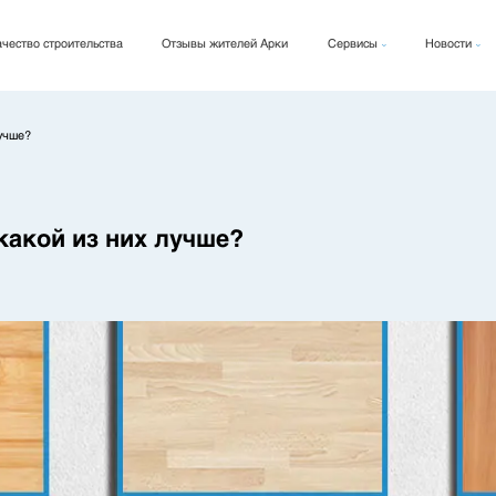
чество строительства
Отзывы жителей Арки
Сервисы
Новости
Арки Кард
Новости
Арки Фикс
Блог
лучше?
Архи Рент
какой из них лучше?