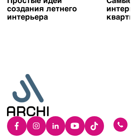
Простые идеи
Самые 
создания летнего
интерь
интерьера
кварти